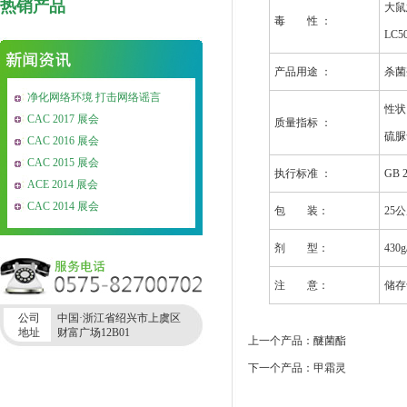
热销产品
大鼠
毒 性 ：
LC50
产品用途 ：
杀菌
净化网络环境 打击网络谣言
性状:
CAC 2017 展会
质量指标 ：
硫脲含
CAC 2016 展会
CAC 2015 展会
执行标准 ：
GB 2
ACE 2014 展会
CAC 2014 展会
包 装：
25
剂 型：
430
注 意：
储存
公司
中国·浙江省绍兴市上虞区
地址
财富广场12B01
上一个产品：醚菌酯
下一个产品：甲霜灵