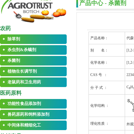
产品中心 - 杀菌剂
农药
产品名称：
代森
除草剂
杀虫剂&杀螨剂
别 名：
[1
杀菌剂
化学名称：
[1
植物生长调节剂
CAS 号 ：
2234
老鼠药和卫生用药
C
H
分 子 式 ：
8
医药原料
功能性食品添加剂
化学结构 ：
兽药原药和饲料添加剂
理化性质 ：
外观
中间体和精细化工