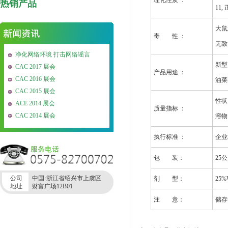
理化性质 ：
热销产品
11, 
大鼠
毒 性 ：
无致敏
净化网络环境 打击网络谣言
新型
CAC 2017 展会
产品用途 ：
CAC 2016 展会
油菜
CAC 2015 展会
性状:
ACE 2014 展会
质量指标 ：
CAC 2014 展会
溶物 
执行标准 ：
企业
包 装：
25
公司
中国·浙江省绍兴市上虞区
剂 型：
25%
地址
财富广场12B01
注 意：
储存