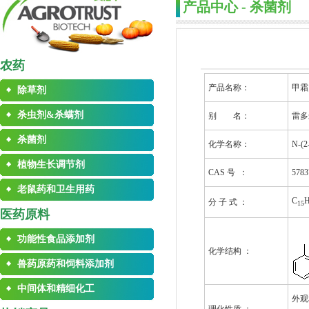
产品中心 - 杀菌剂
农药
产品名称：
甲霜
除草剂
杀虫剂&杀螨剂
别 名：
雷多
杀菌剂
化学名称：
N-(
植物生长调节剂
CAS 号 ：
5783
老鼠药和卫生用药
C
分 子 式 ：
15
医药原料
功能性食品添加剂
化学结构 ：
兽药原药和饲料添加剂
中间体和精细化工
外观和