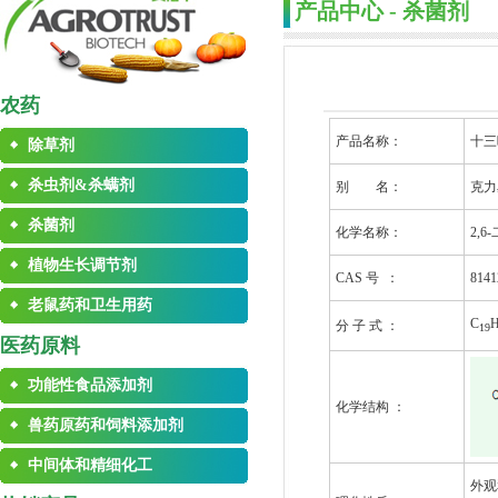
产品中心 - 杀菌剂
农药
产品名称：
十三
除草剂
杀虫剂&杀螨剂
别 名：
克力
杀菌剂
化学名称：
2,
植物生长调节剂
CAS 号 ：
8141
老鼠药和卫生用药
C
分 子 式 ：
19
医药原料
功能性食品添加剂
化学结构 ：
兽药原药和饲料添加剂
中间体和精细化工
外观和