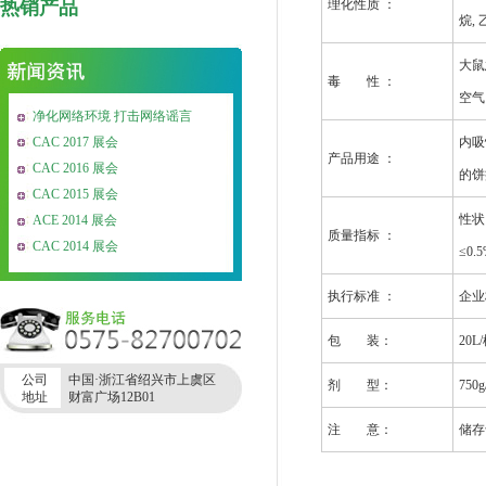
热销产品
理化性质 ：
烷,
大鼠急
毒 性 ：
空气
净化网络环境 打击网络谣言
CAC 2017 展会
内吸
产品用途 ：
CAC 2016 展会
的饼
CAC 2015 展会
性状:
ACE 2014 展会
质量指标 ：
CAC 2014 展会
≤0.
执行标准 ：
企业
包 装：
20L
公司
中国·浙江省绍兴市上虞区
剂 型：
750g
地址
财富广场12B01
注 意：
储存