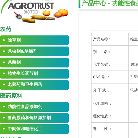
产品中心 - 功能性
农药
产品名称：
维生素
除草剂
杀虫剂&杀螨剂
别 名：
杀菌剂
化学名称：
1019
植物生长调节剂
CAS 号 ：
2159
老鼠药和卫生用药
C
分 子 式 ：
29
医药原料
化学结构 ：
功能性食品添加剂
理化性质 ：
兽药原药和饲料添加剂
中间体和精细化工
毒 性 ：