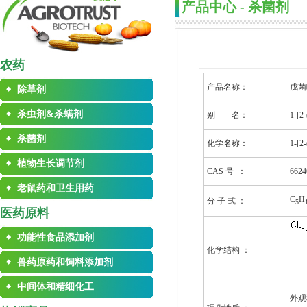
产品中心 - 杀菌剂
农药
产品名称：
戊菌
除草剂
杀虫剂&杀螨剂
别 名：
1-[
杀菌剂
化学名称：
1-[
植物生长调节剂
CAS 号 ：
6624
老鼠药和卫生用药
C
H
分 子 式 ：
5
医药原料
功能性食品添加剂
化学结构 ：
兽药原药和饲料添加剂
中间体和精细化工
外观和