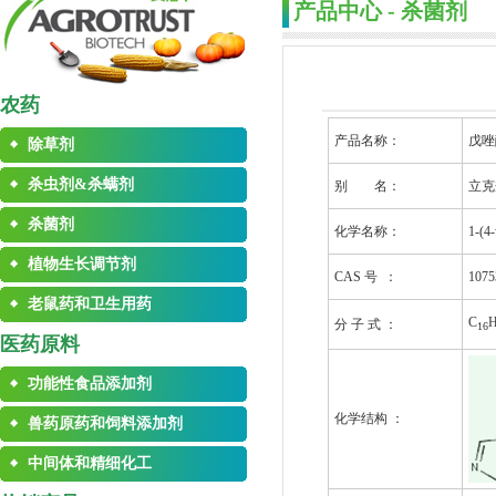
产品中心 - 杀菌剂
农药
产品名称：
戊唑
除草剂
杀虫剂&杀螨剂
别 名：
立克
杀菌剂
化学名称：
1-(
植物生长调节剂
CAS 号 ：
1075
老鼠药和卫生用药
C
分 子 式 ：
16
医药原料
功能性食品添加剂
化学结构 ：
兽药原药和饲料添加剂
中间体和精细化工