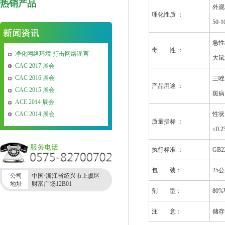
热销产品
外观和
理化性质 ：
50-1
急性
毒 性 ：
净化网络环境 打击网络谣言
大鼠急
CAC 2017 展会
CAC 2016 展会
三唑
产品用途 ：
CAC 2015 展会
斑病
ACE 2014 展会
CAC 2014 展会
性状:
质量指标 ：
≤0.
执行标准 ：
GB22
包 装：
25
公司
中国·浙江省绍兴市上虞区
地址
财富广场12B01
剂 型：
80%W
注 意：
储存