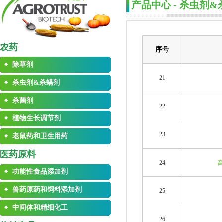
产品中心 - 杀虫剂
农药
序号
除草剂
21
杀虫剂&杀螨剂
杀菌剂
22
植物生长调节剂
23
老鼠药和卫生用药
医药原料
24
功能性食品添加剂
兽药原药和饲料添加剂
25
中间体和精细化工
26